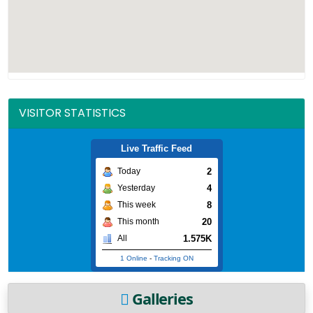
VISITOR STATISTICS
Live Traffic Feed
2
Today
4
Yesterday
8
This week
20
This month
1.575K
All
1 Online
-
Tracking ON
Galleries