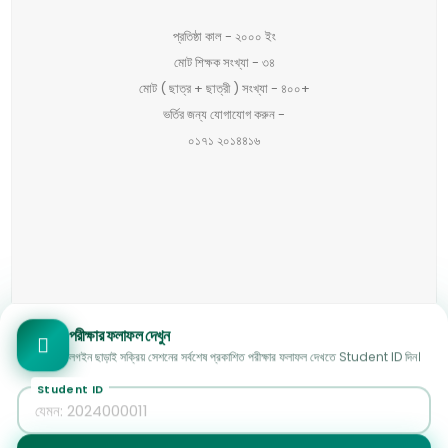
প্রতিষ্ঠা কাল - ২০০০ ইং
মোট শিক্ষক সংখ্যা - ৩৪
মোট ( ছাত্র + ছাত্রী ) সংখ্যা - ৪০০+
ভর্তির জন্য যোগাযোগ করুন -
০১৭১ ২০১৪৪১৬
পরীক্ষার ফলাফল দেখুন
লগইন ছাড়াই সক্রিয় সেশনের সর্বশেষ প্রকাশিত পরীক্ষার ফলাফল দেখতে Student ID দিন।
Student ID